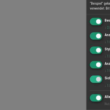
"Beispiel" gek
verwendet.
Bi
Bes
↓
2
Anz
↓
1
Sty
↓
1
Anz
↓
1
Sic
↓
1
All
Nut