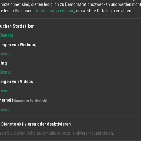
ennzeichnet sind, dienen lediglich zu Demonstrationszwecken und werden nicht 
tte lesen Sie unsere
Datenschutzerklärung
, um weitere Details zu erfahren.
ucher-Statistiken
Dienste
eigen von Werbung
Dienst
ling
Dienst
eigen von Videos
Dienst
herheit
(immer erforderlich)
Dienst
e Dienste aktivieren oder deaktivieren
zen Sie diesen Schalter, um alle Apps zu aktivieren/deaktivieren.