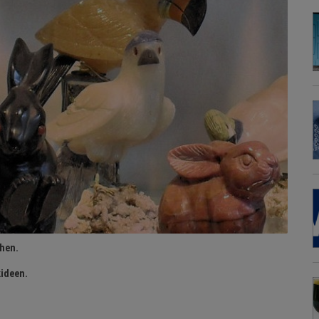
chen.
kideen.