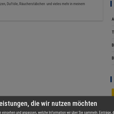
erzen, Duftöle, Räucherstäbchen und vieles mehr in meinem
A
T
B
B
eistungen, die wir nutzen möchten
e einsehen und anpassen, welche Information wir über Sie sammeln. Einträge, d