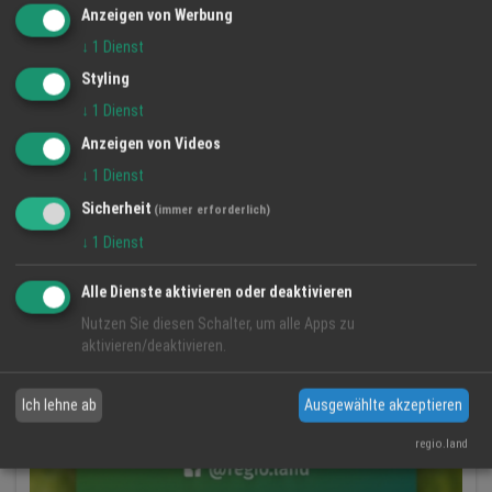
Anzeigen von Werbung
↓
1
Dienst
Styling
↓
1
Dienst
Anzeigen von Videos
↓
1
Dienst
Sicherheit
(immer erforderlich)
↓
1
Dienst
Alle Dienste aktivieren oder deaktivieren
Nutzen Sie diesen Schalter, um alle Apps zu
aktivieren/deaktivieren.
Ich lehne ab
Ausgewählte akzeptieren
regio.land