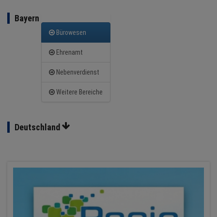
BRANCHEN
Bayern
NEWS
Bürowesen
TERMINE
Ehrenamt
Nebenverdienst
ANGEBOTE
Weitere Bereiche
JOBS
MEDIEN
Deutschland
KONTAKT