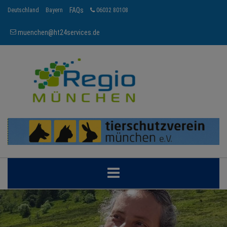
FAQs
Deutschland
Bayern
06032 80108
muenchen@ht24services.de
MÜNCHEN