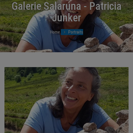
BRANCHEN
Galerie Salaruna - Patricia
Junker
NEWS
TERMINE
Home
Portraits
ANGEBOTE
JOBS
MEDIEN
KONTAKT