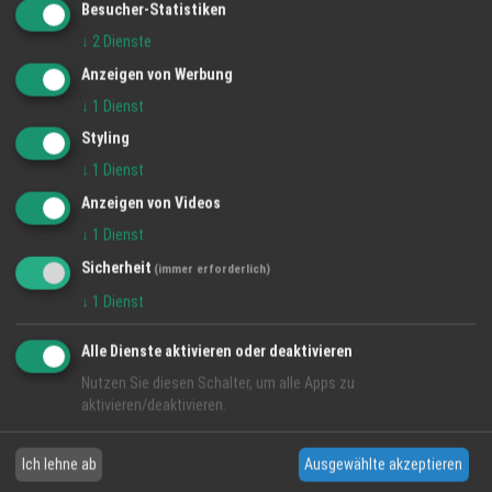
Besucher-Statistiken
Handwerker-Service
↓
2
Dienste
Elektro Fernseh Schweizer
Anzeigen von Werbung
regio
handwerker...
↓
1
Dienst
Styling
↓
1
Dienst
Anzeigen von Videos
↓
1
Dienst
Sicherheit
(immer erforderlich)
↓
1
Dienst
Alle Dienste aktivieren oder deaktivieren
Nutzen Sie diesen Schalter, um alle Apps zu
aktivieren/deaktivieren.
Ich lehne ab
Ausgewählte akzeptieren