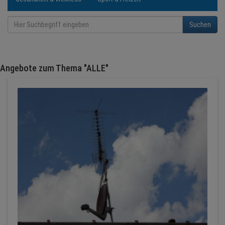
BRANCHEN
Suchen
NEWS
TERMINE
Angebote zum Thema "ALLE"
ANGEBOTE
JOBS
MEDIEN
KONTAKT