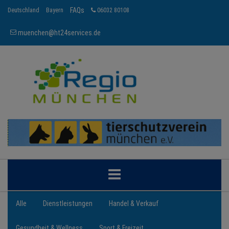
FAQs
Deutschland
Bayern
06032 80108
muenchen@ht24services.de
MÜNCHEN
Alle
Dienstleistungen
Handel & Verkauf
Gesundheit & Wellness
Sport & Freizeit