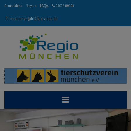
FAQs
Deutschland
Bayern
06032 80108
muenchen@ht24services.de
MÜNCHEN