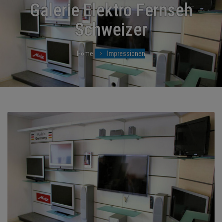
BRANCHEN
Galerie Elektro Fernseh
Schweizer
NEWS
TERMINE
Home
Impressionen
ANGEBOTE
JOBS
MEDIEN
KONTAKT