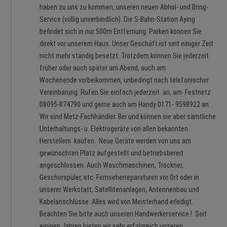
haben zu uns zu kommen, unseren neuen Abhol- und Bring-
Service (völlig unverbindlich). Die S-Bahn-Station Aying
befindet sich in nur 500m Entfernung. Parken können Sie
direkt vor unserem Haus. Unser Geschäft ist seit einiger Zeit
nicht mehr ständig besetzt. Trotzdem können Sie jederzeit
früher oder auch später am Abend, auch am
Wochenende vorbeikommen, unbedingt nach telefonischer
Vereinbarung. Rufen Sie einfach jederzeit an, am Festnetz
08095-874790 und gerne auch am Handy 0171- 9598922 an.
Wir sind Metz-Fachhändler. Bei und können sie aber sämtliche
Unterhaltungs- u. Elektrogeräte von allen bekannten
Herstellern kaufen. Neue Geräte werden von uns am
gewünschten Platz aufgestellt und betriebsbereit
angeschlossen. Auch Waschmaschinen, Trockner,
Geschirrspüler, etc. Fernseherreparaturen vor Ort oder in
unserer Werkstatt, Satellitenanlagen, Antennenbau und
Kabelanschlüsse. Alles wird von Meisterhand erledigt.
Beachten Sie bitte auch unseren Handwerkerservice ! Seit
einigen Jahren bieten wir sehr erfolgreich unseren