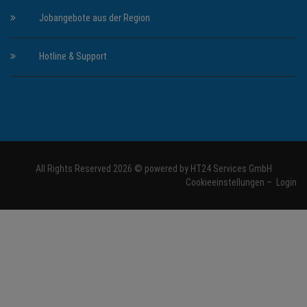
Jobangebote aus der Region
Hotline & Support
All Rights Reserved 2026 © powered by
HT24 Services GmbH
Cookieeinstellungen
–
Login