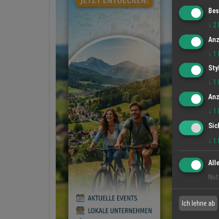
Bes
↓
2
Anz
↓
1
Sty
↓
1
Anz
↓
1
Sic
↓
1
All
Nut
Ich lehne ab