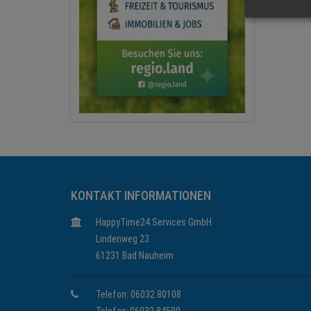
KONTAKT INFORMATIONEN
HappyTime24 Services GmbH
Lindenweg 23
61231 Bad Nauheim
Telefon: 06032 80108
Telefax: 06032 84590