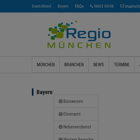
FAQs
muenche
Deutschland
Bayern
06032 80108
MÜNCHEN
BRANCHEN
NEWS
TERMINE
Bayern
Bürowesen
Ehrenamt
Nebenverdienst
Weitere Bereiche