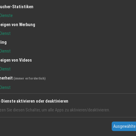
ucher-Statistiken
Dienste
eigen von Werbung
Dienst
ling
Dienst
eigen von Videos
Dienst
herheit
(immer erforderlich)
Dienst
e Dienste aktivieren oder deaktivieren
zen Sie diesen Schalter, um alle Apps zu aktivieren/deaktivieren.
Ausgewählte