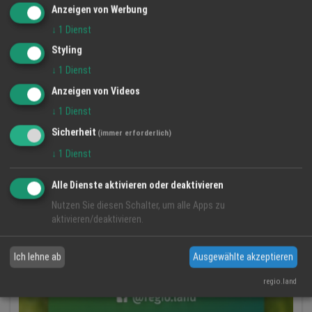
Anzeigen von Werbung
↓
1
Dienst
Styling
↓
1
Dienst
Anzeigen von Videos
↓
1
Dienst
Sicherheit
(immer erforderlich)
↓
1
Dienst
Alle Dienste aktivieren oder deaktivieren
Nutzen Sie diesen Schalter, um alle Apps zu
aktivieren/deaktivieren.
Ich lehne ab
Ausgewählte akzeptieren
regio.land