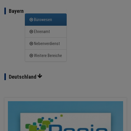
BRANCHEN
Bayern
NEWS
Bürowesen
TERMINE
Ehrenamt
Nebenverdienst
ANGEBOTE
Weitere Bereiche
JOBS
MEDIEN
Deutschland
KONTAKT