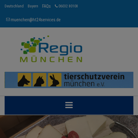
FAQs
Deutschland
Bayern
06032 80108
muenchen@ht24services.de
MÜNCHEN