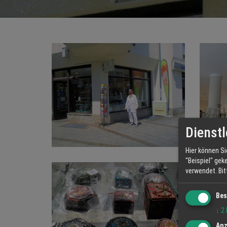
Dienstl
Hier können Si
"Beispiel" gek
verwendet.
Bi
Bes
↓
2
Anz