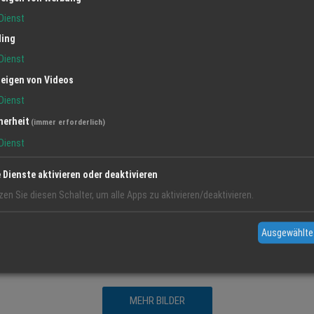
Dienst
ling
Dienst
eigen von Videos
Dienst
herheit
(immer erforderlich)
Dienst
nterhaching Telefon 089 6100 17 23 Faszination pur geht von alters her von e
e Dienste aktivieren oder deaktivieren
den Sie seit 1999 bei uns. Das jahrtausende alte Wissen über die Wirkungsweise
ge. Faszinierend ist auch die Vielfalt bei den Edelsteinen: 4.500 verschiedene
zen Sie diesen Schalter, um alle Apps zu aktivieren/deaktivieren.
ber 250 davon sind in meinem Geschäft erhältlich. Von Achat über Rosenquarz 
haben. Lassen Sie sich auf den nächsten Seiten inspirieren, ich freue mich au
Ausgewählte
0 Sie finden aber auch Lampen, Bilder (Unikate), Handsteine, Kerzen, Duftöle,
MEHR BILDER