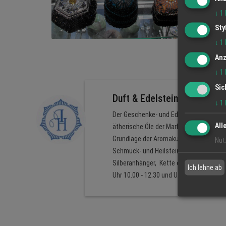
↓
1
Sty
↓
1
Anz
↓
1
Sic
Duft & Edelstein
↓
1
Der Geschenke- und Edelsteinladen in U
All
ätherische Öle der Marke PRIMAVERA fin
Grundlage der Aromakultur und Aromapfle
Nut
Schmuck- und Heilsteine beschrieben. Ü
Silberanhänger, Kette oder Collier zu 
Ich lehne ab
Uhr 10.00 - 12.30 und Uhr 14.30 - 18.0