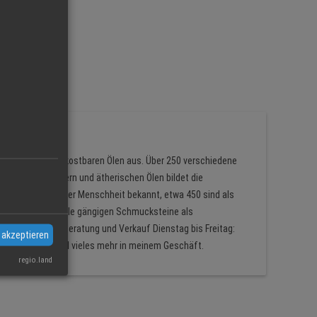
dlen Steinen und kostbaren Ölen aus. Über 250 verschiedene
n von Heilkräutern und ätherischen Ölen bildet die
 Mineralien sind der Menschheit bekannt, etwa 450 sind als
bis Zoisit sind alle gängigen Schmucksteine als
f Ihren Besuch. Beratung und Verkauf Dienstag bis Freitag:
 akzeptieren
 Räucherstäbchen und vieles mehr in meinem Geschäft.
regio.land