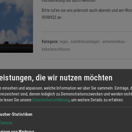
Fachberatung nur durch Meister!
Bitte rufen sie uns jederzeit auch abends und am W
9598922 an.
Kategorie:
regio, satellitenanlagen - antennenbau -
kabelanschlüsse
eistungen, die wir nutzen möchten
e einsehen und anpassen, welche Information wir über Sie sammeln. Einträge, d
Elektro Fernseh Schweiz
ennzeichnet sind, dienen lediglich zu Demonstrationszwecken und werden nicht 
Gleich um die Ecke des bekannten B
tte lesen Sie unsere
Datenschutzerklärung
, um weitere Details zu erfahren.
uns schon seit einigen Jahren in 
wie vor täglich an Ihrem Wohnort p
ucher-Statistiken
08095-874790 erreichen. Wir bieten
Dienste
inclusive Anfahrtskosten und für d
eigen von Werbung