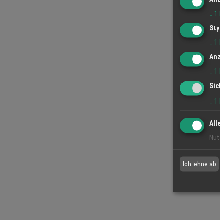
↓
1
Sty
↓
1
Anz
↓
1
Sic
↓
1
All
Nut
Ich lehne ab