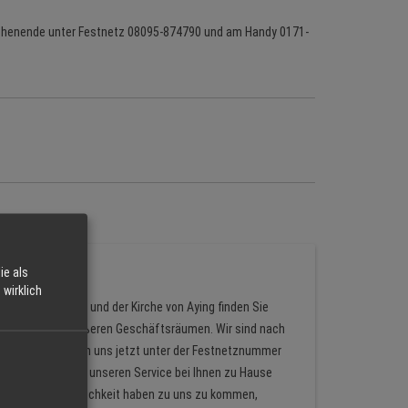
ochenende unter Festnetz 08095-874790 und am Handy 0171-
ie als
er
wirklich
rauereigasthofs und der Kirche von Aying finden Sie
den neuen und größeren Geschäftsräumen. Wir sind nach
räsent. Sie können uns jetzt unter der Festnetznummer
 Ihnen wie bisher unseren Service bei Ihnen zu Hause
ie, die keine Möglichkeit haben zu uns zu kommen,