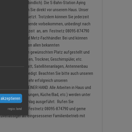
ice (völlig unverbindlich). Die S-Bahn-Station Aying
ng. Parken können Sie direkt vor unserem Haus. Unser
t mehr ständig besetzt. Trotzdem können Sie jederzeit
d, auch am Wochenende vorbeikommen, unbedingt nach
 Sie einfach jederzeit an, am Festnetz 08095-874790
8922 an. Wir sind Metz-Fachhändler. Bei und können
u. Elektrogeräte von allen bekannten
werden von uns am gewünschten Platz aufgestellt und
h Waschmaschinen, Trockner, Geschirrspüler, etc.
in unserer Werkstatt, Satellitenanlagen, Antennenbau
n Meisterhand erledigt. Beachten Sie bitte auch unseren
ahren bieten wir sehr erfolgreich unseren
tto, ALLES AUS EINER HAND. Alle Arbeiten in Haus und
 und große Sanierungen, Küche/Bad, etc.) werden unter
 akzeptieren
em Kostenvoranschlag ausgeführt. Rufen Sie
ngen zu erfahren. Festnetz 08095-874790 und gerne
regio.land
uverlässiger alt-eingesessener Familienbetrieb mit