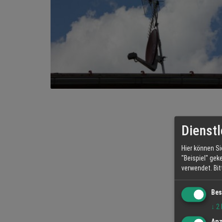
Dienstl
Hier können Si
"Beispiel" gek
verwendet.
Bi
Bes
↓
2
Anz