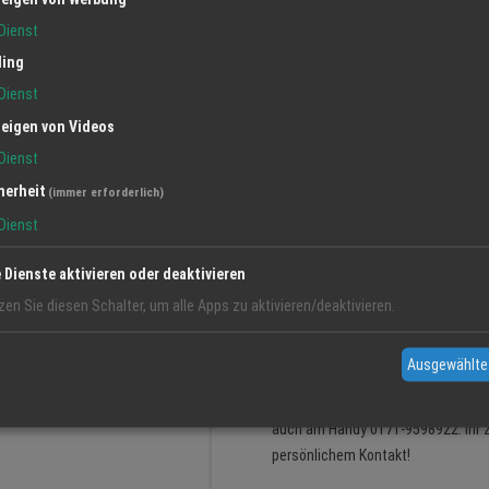
unseren neuen Abhol- und Bring-Serv
Dienst
befindet sich in nur 500m Entfernu
ling
Geschäft ist seit einiger Zeit nich
früher oder auch später am Aben
Dienst
telefonischer Vereinbarung. Rufen
eigen von Videos
und gerne auch am Handy 0171- 959
Dienst
sie aber sämtliche Unterhaltungs- 
herheit
Herstellern kaufen. Neue Geräte 
(immer erforderlich)
betriebsbereit angeschlossen. Auc
Dienst
Fernseherreparaturen vor Ort oder 
und Kabelanschlüsse. Alles wird vo
e Dienste aktivieren oder deaktivieren
Handwerkerservice ! Seit einigen J
zen Sie diesen Schalter, um alle Apps zu aktivieren/deaktivieren.
Handwerkerservice an, nach dem Mo
Garten (auch kleine Renovierungen
Ausgewählte
unserer Regie nach unverbindlich
unverbindlich an um unsere Leistu
auch am Handy 0171-9598922. Ihr z
persönlichem Kontakt!