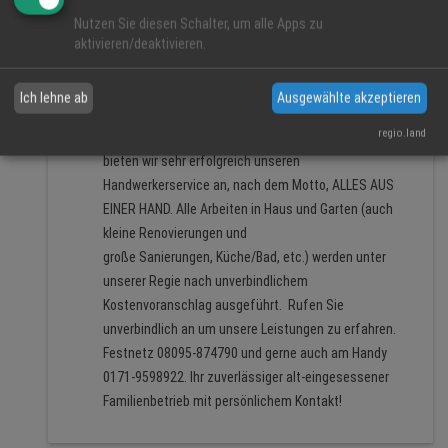
angeschlossen. Auch Waschmaschinen, Trockner,
Nutzen Sie diesen Schalter, um alle Apps zu
Geschirrspüler, etc. Fernseherreparaturen vor Ort
aktivieren/deaktivieren.
oder in unserer Werkstatt, Satellitenanlagen,
Antennenbau und Kabelanschlüsse. Alles wird von
Ich lehne ab
Ausgewählte akzeptieren
Meisterhand erledigt. Beachten Sie bitte auch
regio.land
unseren Handwerkerservice ! Seit einigen Jahren
bieten wir sehr erfolgreich unseren
Handwerkerservice an, nach dem Motto, ALLES AUS
EINER HAND. Alle Arbeiten in Haus und Garten (auch
kleine Renovierungen und
große Sanierungen, Küche/Bad, etc.) werden unter
unserer Regie nach unverbindlichem
Kostenvoranschlag ausgeführt. Rufen Sie
unverbindlich an um unsere Leistungen zu erfahren.
Festnetz 08095-874790 und gerne auch am Handy
0171-9598922. Ihr zuverlässiger alt-eingesessener
Familienbetrieb mit persönlichem Kontakt!