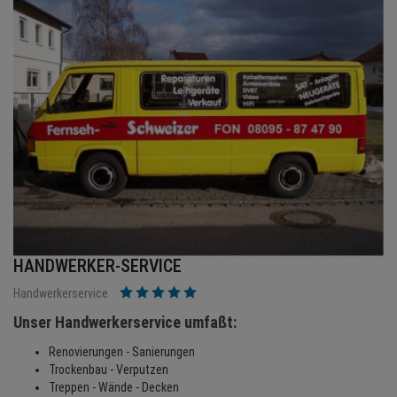
BRANCHEN
NEWS
TERMINE
ANGEBOTE
JOBS
MEDIEN
HANDWERKER-SERVICE
KONTAKT
Handwerkerservice
Unser Handwerkerservice umfaßt:
Renovierungen - Sanierungen
Trockenbau - Verputzen
Treppen - Wände - Decken