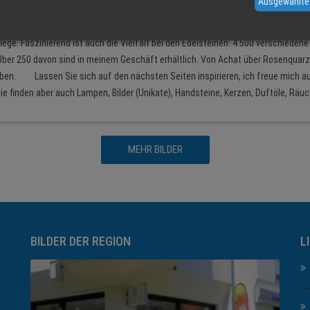
Ausgewählte
nterhaching Telefon 089 6100 17 23 Faszination pur geht von alters her von e
den Sie seit 1999 bei uns. Das jahrtausende alte Wissen über die Wirkungsweise
ge. Faszinierend ist auch die Vielfalt bei den Edelsteinen: 4.500 verschiedene
ber 250 davon sind in meinem Geschäft erhältlich. Von Achat über Rosenquarz 
haben. Lassen Sie sich auf den nächsten Seiten inspirieren, ich freue mich au
0 Sie finden aber auch Lampen, Bilder (Unikate), Handsteine, Kerzen, Duftöle,
MEHR BILDER
BILDER DER REGION
L