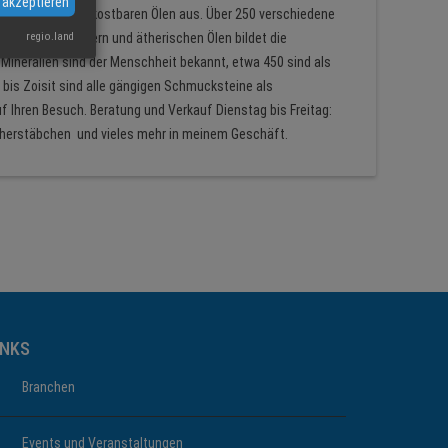
 akzeptieren
dlen Steinen und kostbaren Ölen aus. Über 250 verschiedene
n von Heilkräutern und ätherischen Ölen bildet die
regio.land
 Mineralien sind der Menschheit bekannt, etwa 450 sind als
bis Zoisit sind alle gängigen Schmucksteine als
f Ihren Besuch. Beratung und Verkauf Dienstag bis Freitag:
 Räucherstäbchen und vieles mehr in meinem Geschäft.
INKS
Branchen
Events und Veranstaltungen