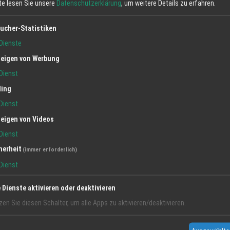
tte lesen Sie unsere
Datenschutzerklärung
, um weitere Details zu erfahren.
ucher-Statistiken
Dienste
eigen von Werbung
Dienst
ling
Dienst
eigen von Videos
Dienst
herheit
(immer erforderlich)
Dienst
e Dienste aktivieren oder deaktivieren
zen Sie diesen Schalter, um alle Apps zu aktivieren/deaktivieren.