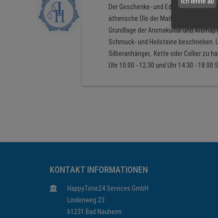
Ich lehne ab
Der Geschenke- und Edelsteinladen in U
ätherische Öle der Marke PRIMAVERA fin
Grundlage der Aromakultur und Aromapfle
Schmuck- und Heilsteine beschrieben. Ü
Silberanhänger, Kette oder Collier zu 
Uhr 10.00 - 12.30 und Uhr 14.30 - 18.0
KONTAKT INFORMATIONEN
HappyTime24 Services GmbH
Lindenweg 23
61231 Bad Nauheim