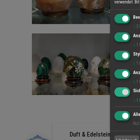
verwendet.
Bi
Bes
↓
2
Anz
↓
1
Sty
↓
1
Anz
↓
1
Sic
↓
1
All
Nut
Duft & Edelstein