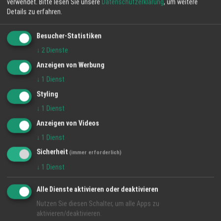
verwendet.
Bitte lesen Sie unsere
Datenschutzerklärung
, um weitere
Regio München - jetzt auch im Kino
Details zu erfahren.
News aus der IT
Besucher-Statistiken
↓
2
Dienste
Anzeigen von Werbung
↓
1
Dienst
Styling
↓
1
Dienst
Anzeigen von Videos
↓
1
Dienst
Sicherheit
(immer erforderlich)
↓
1
Dienst
Alle Dienste aktivieren oder deaktivieren
Nutzen Sie diesen Schalter, um alle Apps zu
aktivieren/deaktivieren.