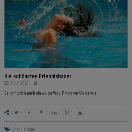
BRANCHEN
NEWS
TERMINE
ANGEBOTE
JOBS
MEDIEN
die schönsten Erlebnisbäder
6 Jun 2026
KONTAKT
Es lohnt sich auch ein weiter Weg. Probieren Sie es aus.
Erlebnisbäder