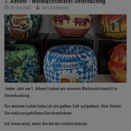
1. Advent - Weihnachtsmarkt Unterhaching
BRANCHEN
28 Sep 2020
Duft & Edelstein
NEWS
TERMINE
ANGEBOTE
JOBS
MEDIEN
KONTAKT
Jedes Jahr am 1. Advent haben wir unseren Weihnachtsmarkt in
Unterhaching.
Vor meinem Laden habe ich ein gelbes Zelt aufgebaut. Hier finden
Sie viele ausgefallene Geschenkideen.
Ich freue mich, wenn Sie bei mir vorbeischauen.