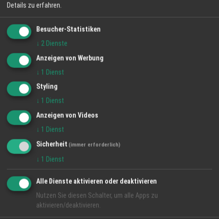
Details zu erfahren.
Besucher-Statistiken
Top Firmen
↓
2
Dienste
Anzeigen von Werbung
↓
1
Dienst
Styling
↓
1
Dienst
Anzeigen von Videos
↓
1
Dienst
Sicherheit
(immer erforderlich)
↓
1
Dienst
Regio Hinweise
Alle Dienste aktivieren oder deaktivieren
Jobs Region München und Umgebung
Nutzen Sie diesen Schalter, um alle Apps zu
aktivieren/deaktivieren.
Regio München - jetzt auch im Kino