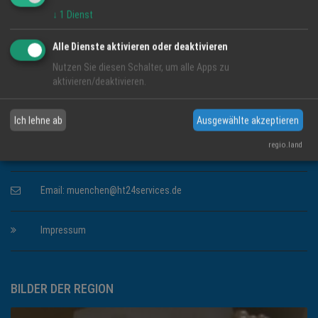
↓
1
Dienst
KONTAKT INFORMATIONEN
Alle Dienste aktivieren oder deaktivieren
HappyTime24 Services GmbH
Nutzen Sie diesen Schalter, um alle Apps zu
Lindenweg 23
aktivieren/deaktivieren.
61231 Bad Nauheim
Ich lehne ab
Ausgewählte akzeptieren
Telefon: 06032 80108
regio.land
Telefax: 06032 84590
Email:
muenchen@ht24services.de
Impressum
BILDER DER REGION