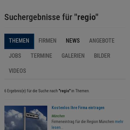
BRANCHEN
Suchergebnisse für
"regio"
NEWS
THEMEN
FIRMEN
NEWS
ANGEBOTE
TERMINE
JOBS
TERMINE
GALERIEN
BILDER
ANGEBOTE
VIDEOS
JOBS
MEDIEN
6 Ergebnis(e) für die Suche nach
"regio"
in Themen.
KONTAKT
Kostenlos Ihre Firma eintragen
München
Firmeneintrag für die Region München
mehr
lesen...