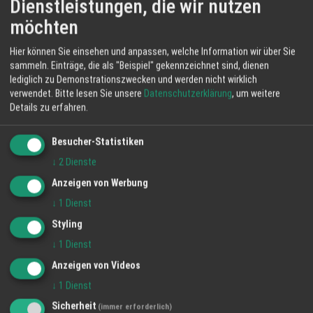
Dienstleistungen, die wir nutzen
Bauen - Renovierung - Sanierung -
möchten
Handwerker
München
Hier können Sie einsehen und anpassen, welche Information wir über Sie
Alles für den Bau
mehr lesen...
sammeln. Einträge, die als "Beispiel" gekennzeichnet sind, dienen
lediglich zu Demonstrationszwecken und werden nicht wirklich
verwendet.
Bitte lesen Sie unsere
Datenschutzerklärung
, um weitere
Details zu erfahren.
Haustiere
München
Besucher-Statistiken
Tierheim
mehr lesen...
↓
2
Dienste
Anzeigen von Werbung
↓
1
Dienst
Styling
↓
1
Dienst
Anzeigen von Videos
↓
1
Dienst
Sicherheit
(immer erforderlich)