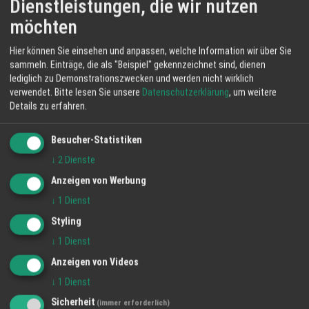
Dienstleistungen, die wir nutzen
Bauen - Renovierung - Sanierung -
möchten
Handwerker
München
Hier können Sie einsehen und anpassen, welche Information wir über Sie
Alles für den Bau
mehr lesen...
sammeln. Einträge, die als "Beispiel" gekennzeichnet sind, dienen
lediglich zu Demonstrationszwecken und werden nicht wirklich
verwendet.
Bitte lesen Sie unsere
Datenschutzerklärung
, um weitere
Details zu erfahren.
Haustiere
München
Besucher-Statistiken
Tierheim
mehr lesen...
↓
2
Dienste
Anzeigen von Werbung
↓
1
Dienst
Styling
↓
1
Dienst
Anzeigen von Videos
↓
1
Dienst
Sicherheit
(immer erforderlich)