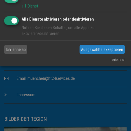
↓
1
Dienst
KONTAKT INFORMATIONEN
Alle Dienste aktivieren oder deaktivieren
HappyTime24 Services GmbH
Nutzen Sie diesen Schalter, um alle Apps zu
Lindenweg 23
aktivieren/deaktivieren.
61231 Bad Nauheim
Ich lehne ab
Ausgewählte akzeptieren
Telefon: 06032 80108
regio.land
Telefax: 06032 84590
Email:
muenchen@ht24services.de
Impressum
BILDER DER REGION