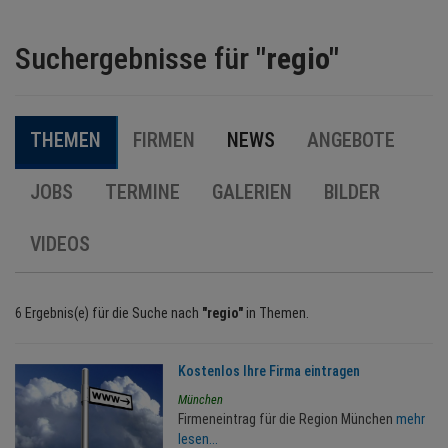
BRANCHEN
Suchergebnisse für
"regio"
NEWS
THEMEN
FIRMEN
NEWS
ANGEBOTE
TERMINE
JOBS
TERMINE
GALERIEN
BILDER
ANGEBOTE
VIDEOS
JOBS
MEDIEN
6 Ergebnis(e) für die Suche nach
"regio"
in Themen.
KONTAKT
Kostenlos Ihre Firma eintragen
München
Firmeneintrag für die Region München
mehr
lesen...