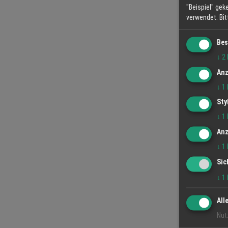
"Beispiel" gek
verwendet.
Bi
Bes
↓
2
Anz
↓
1
Sty
↓
1
Anz
↓
1
Sic
↓
1
All
Nut