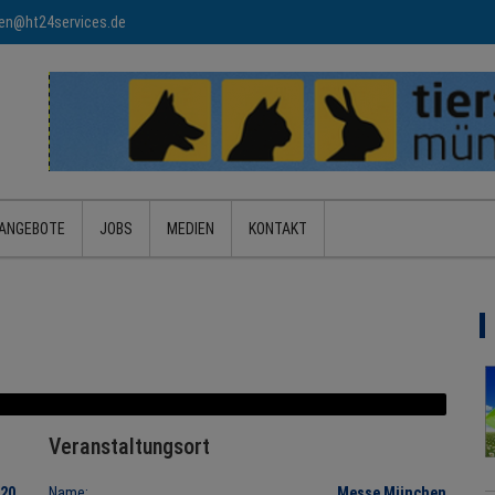
n@ht24services.de
ANGEBOTE
JOBS
MEDIEN
KONTAKT
M
Veranstaltungsort
020
Name:
Messe München