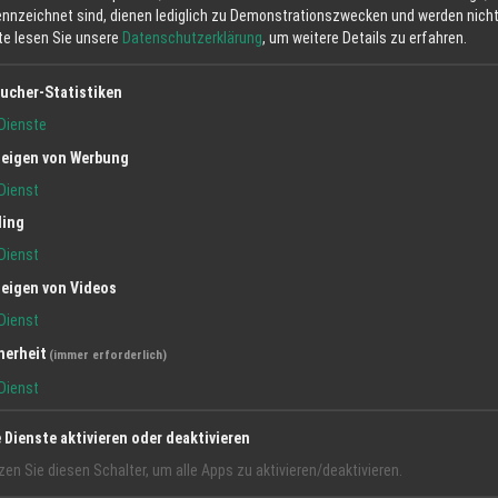
ennzeichnet sind, dienen lediglich zu Demonstrationszwecken und werden nicht 
tte lesen Sie unsere
Datenschutzerklärung
, um weitere Details zu erfahren.
ucher-Statistiken
Dienste
eigen von Werbung
Dienst
ling
Dienst
eigen von Videos
Dienst
herheit
(immer erforderlich)
Dienst
e Dienste aktivieren oder deaktivieren
zen Sie diesen Schalter, um alle Apps zu aktivieren/deaktivieren.