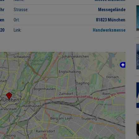
Uhr
Strasse:
Messegelände
gen
Ort:
81823 München
720
Link:
Handwerksmesse