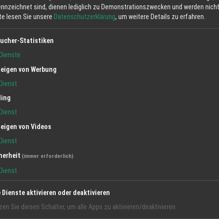
ennzeichnet sind, dienen lediglich zu Demonstrationszwecken und werden nicht 
tte lesen Sie unsere
Datenschutzerklärung
, um weitere Details zu erfahren.
ucher-Statistiken
Dienste
eigen von Werbung
Dienst
ling
Dienst
eigen von Videos
Dienst
herheit
(immer erforderlich)
Dienst
e Dienste aktivieren oder deaktivieren
zen Sie diesen Schalter, um alle Apps zu aktivieren/deaktivieren.