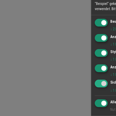
"Beispiel" gek
verwendet.
Bi
Bes
↓
2
Anz
↓
1
Sty
↓
1
Anz
↓
1
Sic
↓
1
All
Nut