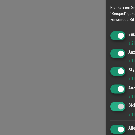
Hier können Si
"Beispiel" gek
verwendet.
Bi
Bes
↓
2
Anz
↓
1
Sty
↓
1
Anz
↓
1
Sic
↓
1
All