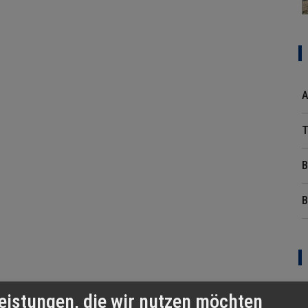
A
T
B
B
eistungen, die wir nutzen möchten