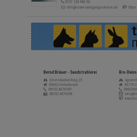
0151 124 946 50
info@roem-reinigungsservice.de
https
Bernd Bräuer - Sandstrahlerei
Bro-Diens
Ernst-Heinkel-Ring 25
Apianstr
85662 Hohenbrunn
85774 Un
08102 4076599
0892304
08102 4076598
Info@br
www.bro