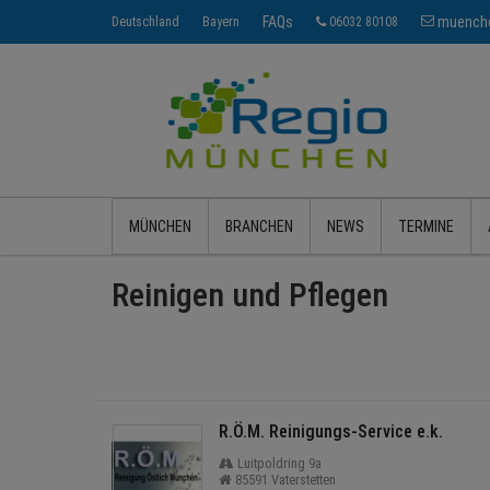
FAQs
muenche
Deutschland
Bayern
06032 80108
MÜNCHEN
BRANCHEN
NEWS
TERMINE
Reinigen und Pflegen
R.Ö.M. Reinigungs-Service e.k.
Luitpoldring 9a
85591 Vaterstetten