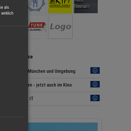
ie als
wirklich
Regio Hinweise
Jobs Region München und Umgebung
Regio München - jetzt auch im Kino
News aus der IT