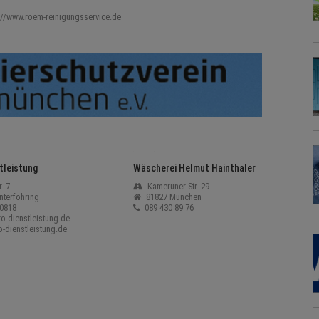
://www.roem-reinigungsservice.de
tleistung
Wäscherei Helmut Hainthaler
. 7
Kameruner Str. 29
terföhring
81827 München
0818
089 430 89 76
o-dienstleistung.de
-dienstleistung.de