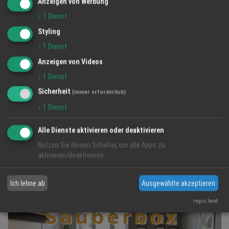
16 Feb 2026
Anzeigen von Werbung
Bach Akustik
↓
1
Dienst
Styling
↓
1
Dienst
Anzeigen von Videos
↓
1
Dienst
Sicherheit
(immer erforderlich)
↓
1
Dienst
Alle Dienste aktivieren oder deaktivieren
Nutzen Sie diesen Schalter, um alle Apps zu
Imagefilm
aktivieren/deaktivieren.
16 Feb 2026
Bach Akustik
Ich lehne ab
Ausgewählte akzeptieren
regio.land