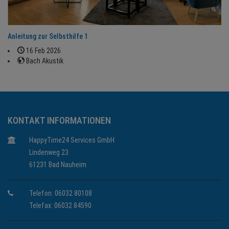
Anleitung zur Selbsthilfe 1
16 Feb 2026
Bach Akustik
KONTAKT INFORMATIONEN
HappyTime24 Services GmbH
Lindenweg 23
61231 Bad Nauheim
Telefon: 06032 80108
Telefax: 06032 84590