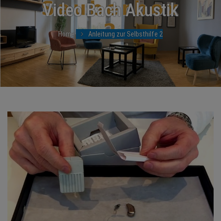
BRANCHEN
Video Bach Akustik
NEWS
Home
Anleitung zur Selbsthilfe 2
TERMINE
ANGEBOTE
JOBS
MEDIEN
KONTAKT