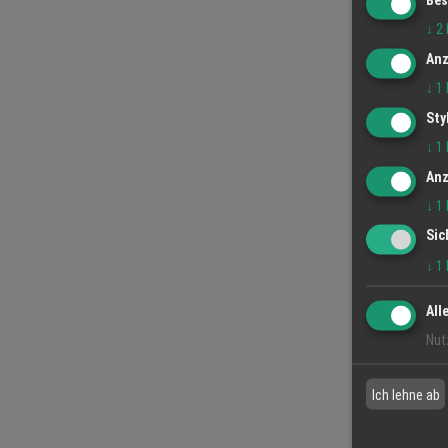
↓
2
Anz
↓
1
Sty
↓
1
Anz
↓
1
Sic
↓
1
All
Nut
Ich lehne ab