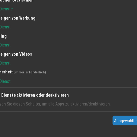
Dienste
eigen von Werbung
Dienst
ling
Dienst
eigen von Videos
Dienst
herheit
(immer erforderlich)
Dienst
e Dienste aktivieren oder deaktivieren
zen Sie diesen Schalter, um alle Apps zu aktivieren/deaktivieren.
Ausgewählte