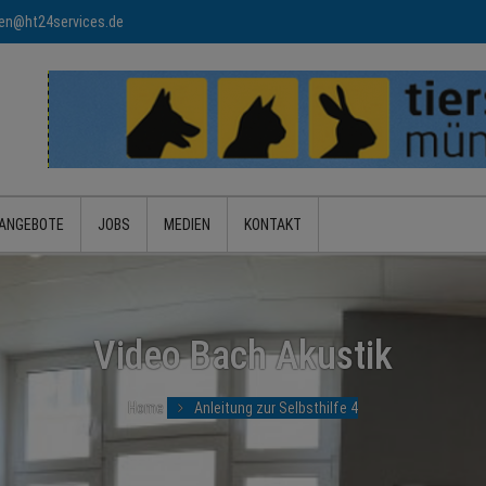
n@ht24services.de
ANGEBOTE
JOBS
MEDIEN
KONTAKT
Video Bach Akustik
Home
Anleitung zur Selbsthilfe 4