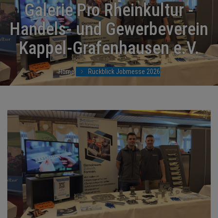
BRANCHEN
Galerie Pro Rheinkultur -
Handels- und Gewerbeverein
NEWS
Kappel-Grafenhausen e.V.
TERMINE
Home
Rückblick Jobmesse 2026
ANGEBOTE
JOBS
MEDIEN
KONTAKT