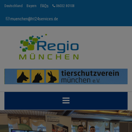
FAQs
Deutschland
Bayern
06032 80108
muenchen@ht24services.de
MÜNCHEN