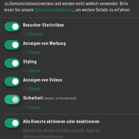
zu Demonstrationszwecken und werden nicht wirklich verwendet.
Bitte
lesen Sie unsere
Datenschutzerklärung
, um weitere Details zu erfahren.
Besucher-Statistiken
↓
2
Dienste
Anzeigen von Werbung
↓
1
Dienst
Styling
↓
1
Dienst
Anzeigen von Videos
↓
1
Dienst
Sicherheit
(immer erforderlich)
↓
1
Dienst
Alle Dienste aktivieren oder deaktivieren
Nutzen Sie diesen Schalter, um alle Apps zu
aktivieren/deaktivieren.