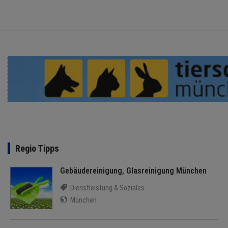
BRANCHEN
NEWS
TERMINE
ANGEBOTE
JOBS
MEDIEN
Regio Tipps
KONTAKT
Gebäudereinigung, Glasreinigung München
Dienstleistung & Soziales
München