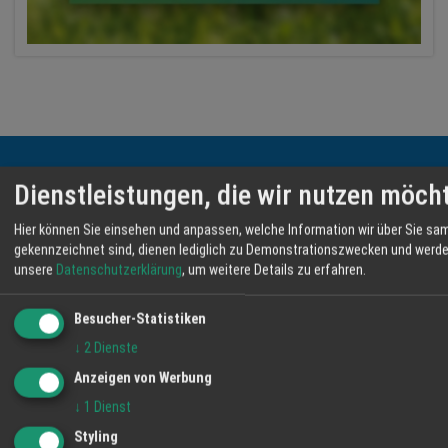
Dienstleistungen, die wir nutzen möch
KONTAKT INFORMATIONEN
Hier können Sie einsehen und anpassen, welche Information wir über Sie samm
HappyTime24 Services GmbH
gekennzeichnet sind, dienen lediglich zu Demonstrationszwecken und werden
Lindenweg 23
unsere
Datenschutzerklärung
, um weitere Details zu erfahren.
61231 Bad Nauheim
Besucher-Statistiken
Telefon: 06032 80108
↓
2
Dienste
Telefax: 06032 84590
Anzeigen von Werbung
↓
1
Dienst
Email:
muenchen@ht24services.de
Styling