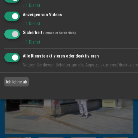
↓
1
Dienst
Impressum
Anzeigen von Videos
↓
1
Dienst
BILDER DER REGION
Sicherheit
(immer erforderlich)
↓
1
Dienst
Alle Dienste aktivieren oder deaktivieren
Nutzen Sie diesen Schalter, um alle Apps zu aktivieren/deaktiviere
Ich lehne ab