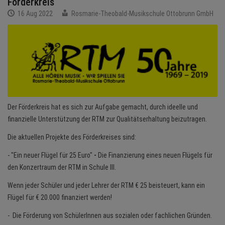
Förderkreis
BRANCHEN
16 Aug 2022
Rosmarie-Theobald-Musikschule Ottobrunn GmbH
NEWS
TERMINE
ANGEBOTE
JOBS
Der Förderkreis hat es sich zur Aufgabe gemacht, durch ideelle und
finanzielle Unterstützung der RTM zur Qualitätserhaltung beizutragen.
MEDIEN
Die aktuellen Projekte des Förderkreises sind:
KONTAKT
- "Ein neuer Flügel für 25 Euro"
-
Die Finanzierung eines neuen Flügels für
den Konzertraum der RTM in Schule III.
Wenn jeder Schüler und jeder Lehrer der RTM € 25 beisteuert, kann ein
Flügel für € 20.000 finanziert werden!
- Die Förderung von SchülerInnen aus sozialen oder fachlichen Gründen.