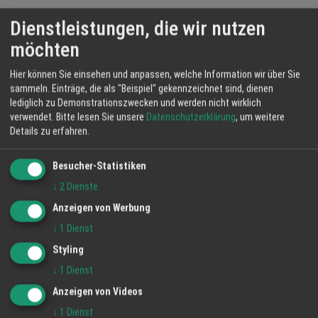
Dienstleistungen, die wir nutzen
Campinplätze
möchten
Reise & Urlaub
München
Hier können Sie einsehen und anpassen, welche Information wir über Sie
sammeln. Einträge, die als "Beispiel" gekennzeichnet sind, dienen
lediglich zu Demonstrationszwecken und werden nicht wirklich
verwendet.
Bitte lesen Sie unsere
Datenschutzerklärung
, um weitere
Top Links
Details zu erfahren.
Besucher-Statistiken
Auto- und Verkehrsmeldungen
↓
2
Dienste
Techniktrends
Anzeigen von Werbung
↓
1
Dienst
Blinde Kuh - Kindersuchmaschine
Styling
↓
1
Dienst
Bundesliga mit Spielplan
Anzeigen von Videos
↓
1
Dienst