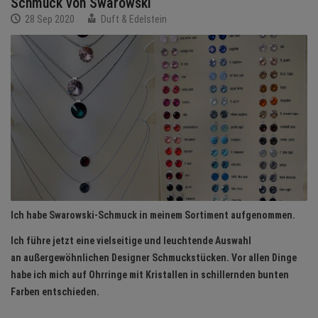
Schmuck von Swarowski
BRANCHEN
28 Sep 2020
Duft & Edelstein
NEWS
TERMINE
ANGEBOTE
JOBS
MEDIEN
KONTAKT
Ich habe Swarowski-Schmuck in meinem Sortiment aufgenommen.
Ich führe jetzt eine vielseitige und leuchtende Auswahl
an außergewöhnlichen Designer Schmuckstücken. Vor allen Dinge
habe ich mich auf Ohrringe mit Kristallen in schillernden bunten
Farben entschieden.