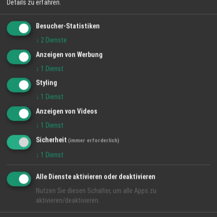
Details zu erfahren.
Top Firmen
Besucher-Statistiken
↓
2
Dienste
Anzeigen von Werbung
↓
1
Dienst
Styling
↓
1
Dienst
Anzeigen von Videos
↓
1
Dienst
Sicherheit
(immer erforderlich)
Regio Hinweise
↓
1
Dienst
Alle Dienste aktivieren oder deaktivieren
Jobs Region München und Umgebung
Nutzen Sie diesen Schalter, um alle Apps zu
aktivieren/deaktivieren.
Regio München - jetzt auch im Kino