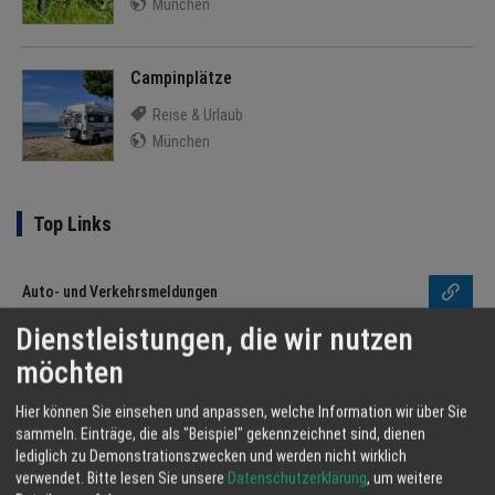
München
Campinplätze
Reise & Urlaub
München
Top Links
Auto- und Verkehrsmeldungen
Dienstleistungen, die wir nutzen
Techniktrends
möchten
Blinde Kuh - Kindersuchmaschine
Hier können Sie einsehen und anpassen, welche Information wir über Sie
sammeln. Einträge, die als "Beispiel" gekennzeichnet sind, dienen
lediglich zu Demonstrationszwecken und werden nicht wirklich
Bundesliga mit Spielplan
verwendet.
Bitte lesen Sie unsere
Datenschutzerklärung
, um weitere