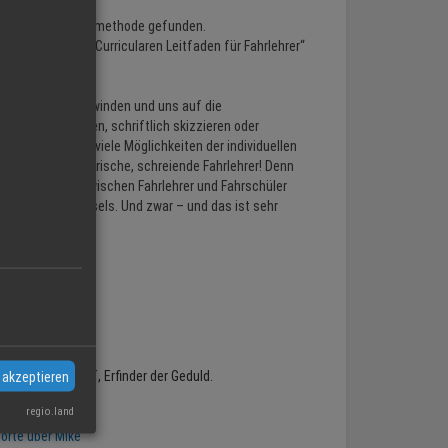
ie ultimative Lehrmethode gefunden.
sprechend dem „Curricularen Leitfaden für Fahrlehrer“
arrieren zu überwinden und uns auf die
klären oder zeigen, schriftlich skizzieren oder
ieren – es gibt viele Möglichkeiten der individuellen
rheit nicht: Cholerische, schreiende Fahrlehrer! Denn
mal die Chemie zwischen Fahrlehrer und Fahrschüler
s Fahrlehrer-Wechsels. Und zwar – und das ist sehr
ler!
lmaier
sgeber und Chef, Erfinder der Geduld.
 akzeptieren
ler Klassen.
regio.land
orte über Mike