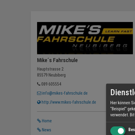
Mike´s Fahrschule
Hauptstrasse 2
85579 Neubiberg
089 605554
Dienstl
info@mikes-fahrschule.de
http://www.mikes-fahrschule.de
Hier können Si
"Beispiel" gek
verwendet.
Bi
Home
Bes
News