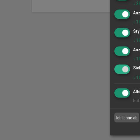
↓
2
Anz
↓
1
Sty
↓
1
Anz
↓
1
Sic
↓
1
All
Nut
Ich lehne ab