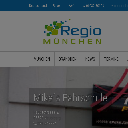
FAQs
muenche
Deutschland
Bayern
06032 80108
MÜNCHEN
BRANCHEN
NEWS
TERMINE
Mike´s Fahrschule
Hauptstrasse 2
85579 Neubiberg
089 605554