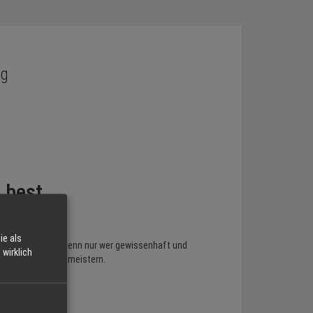
rg
e best
ie als
um Ziel bringen. Denn nur wer gewissenhaft und
wirklich
m Straßenverkehr meistern.