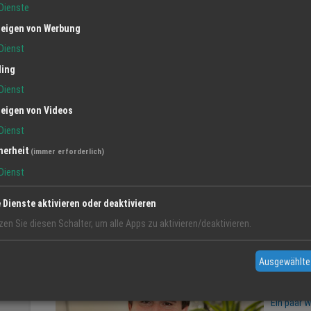
Dienste
Es ist schwierig zu behaupten, man habe das Patentrezept.für d
eigen von Werbung
Da jeder Mensch individuell ist, muss sich die Lehrmethode – ent
dem einzelnem Schüler anpassen.
Dienst
ling
Wir haben viele unterschiedliche Lehrmethoden, um sprachliche B
unterschiedlichen Charaktere der Fahrschüler einzustellen z.B.: Er
Dienst
praktisch vormachen, ermahnen oder an die eigene Vernunft appell
eigen von Videos
Ausbildungsbegleitung. Eines allerdings gibt es bei uns mit Siche
wir haben endlos lange Geduld und Ruhe im Gepäck. Sollte aber 
Dienst
einmal wirklich gar nicht stimmen, so gibt es die Möglichkeit de
herheit
(immer erforderlich)
wichtig –
ohne irgendwelche Nachteile für euch als Fahrschü
Dienst
Dafür verbürge ich mich persönlich,
Mike
e Dienste aktivieren oder deaktivieren
zen Sie diesen Schalter, um alle Apps zu aktivieren/deaktivieren.
Mike Rös
Der Namen
Ausgewählte
Meister al
Ein paar W