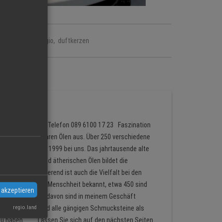
Kategorie:
regio, duftkerzen
 in Unterhaching Telefon 089 6100 17 23 Faszination
Steinen und kostbaren Ölen aus. Über 250 verschiedene
 finden Sie seit 1999 bei uns. Das jahrtausende alte
 Heilkräutern und ätherischen Ölen bildet die
apflege. Faszinierend ist auch die Vielfalt bei den
neralien sind der Menschheit bekannt, etwa 450 sind
 akzeptieren
rieben. Über 250 davon sind in meinem Geschäft
regio.land
arz bis Zoisit sind alle gängigen Schmucksteine als
er zu haben. Lassen Sie sich auf den nächsten Seiten