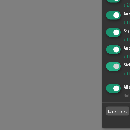
↓
2
Anz
↓
1
Sty
↓
1
Anz
↓
1
Sic
↓
1
All
Nut
Ich lehne ab