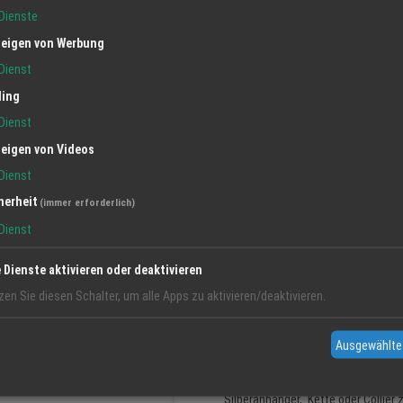
Dienste
eigen von Werbung
Dienst
Hersteller:
Duft & Edelstein
ling
Dienst
eigen von Videos
Dienst
Duft & Edelstein
herheit
(immer erforderlich)
Der Geschenke- und Edelsteinladen
Dienst
pur geht von alters her von edlen 
e Dienste aktivieren oder deaktivieren
ätherische Öle der Marke PRIMAVERA
Wissen über die Wirkungsweisen von
zen Sie diesen Schalter, um alle Apps zu aktivieren/deaktivieren.
Grundlage der Aromakultur und Arom
Edelsteinen: 4.500 verschiedene Mi
Ausgewählte
als Schmuck- und Heilsteine besch
erhältlich. Von Achat über Rosenqu
Silberanhänger, Kette oder Colli