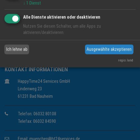
Uhr 10.00 - 12.30 und Uhr 14.30 - 18.00 Sie finden
↓
1
Dienst
aber auch Lampen, Bilder (Unikate), Handsteine,
Kerzen, Duftöle, Räucherstäbchen und vieles mehr
Alle Dienste aktivieren oder deaktivieren
in meinem Geschäft.
Nutzen Sie diesen Schalter, um alle Apps zu
aktivieren/deaktivieren.
Ich lehne ab
Ausgewählte akzeptieren
regio.land
KONTAKT INFORMATIONEN
HappyTime24 Services GmbH
Lindenweg 23
61231 Bad Nauheim
Telefon: 06032 80108
Telefax: 06032 84590
Email:
muenchen@ht24services.de