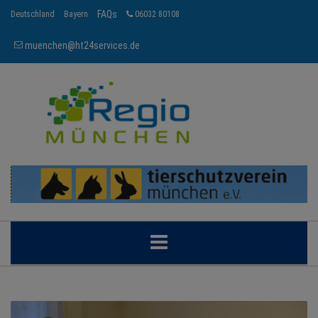
FAQs
Deutschland
Bayern
06032 80108
muenchen@ht24services.de
MÜNCHEN