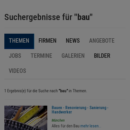
BRANCHEN
Suchergebnisse für
"bau"
NEWS
THEMEN
FIRMEN
NEWS
ANGEBOTE
TERMINE
JOBS
TERMINE
GALERIEN
BILDER
ANGEBOTE
VIDEOS
JOBS
MEDIEN
1 Ergebnis(e) für die Suche nach
"bau"
in Themen.
KONTAKT
Bauen - Renovierung - Sanierung -
Handwerker
München
Alles für den Bau
mehr lesen...