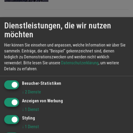
Dienstleistungen, die wir nutzen
möchten
Hier können Sie einsehen und anpassen, welche Information wir über Sie
sammeln. Einträge, die als "Beispiel" gekennzeichnet sind, dienen
lediglich zu Demonstrationszwecken und werden nicht wirklich
verwendet.
Bitte lesen Sie unsere
Datenschutzerklärung
, um weitere
Details zu erfahren.
KONTAKT INFORMATIONEN
Besucher-Statistiken
HappyTime24 Services GmbH
↓
2
Dienste
Lindenweg 23
Anzeigen von Werbung
61231 Bad Nauheim
↓
1
Dienst
Styling
Telefon: 06032 80108
↓
1
Dienst
Telefax: 06032 84590