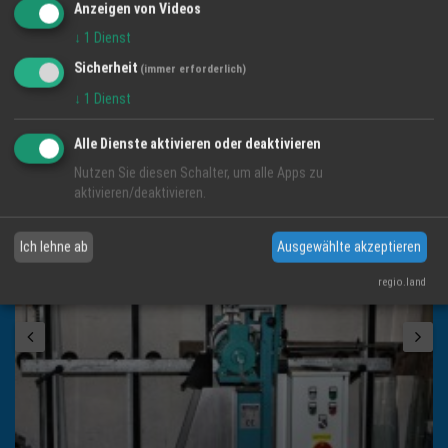
Anzeigen von Videos
Email:
muenchen@ht24services.de
↓
1
Dienst
Sicherheit
(immer erforderlich)
Impressum
↓
1
Dienst
Alle Dienste aktivieren oder deaktivieren
BILDER DER REGION
Nutzen Sie diesen Schalter, um alle Apps zu
aktivieren/deaktivieren.
Ich lehne ab
Ausgewählte akzeptieren
regio.land