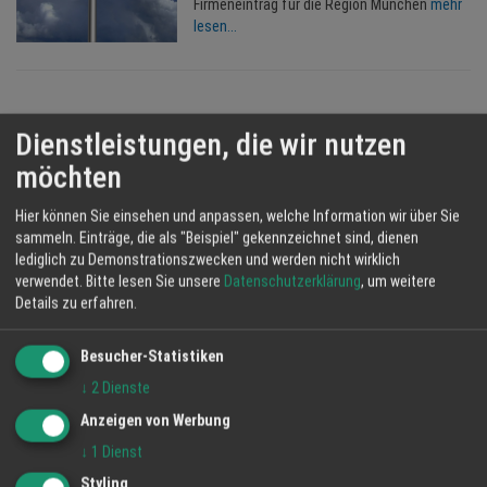
Firmeneintrag für die Region München
mehr
lesen...
Dienstleistungen, die wir nutzen
möchten
Hier können Sie einsehen und anpassen, welche Information wir über Sie
sammeln. Einträge, die als "Beispiel" gekennzeichnet sind, dienen
lediglich zu Demonstrationszwecken und werden nicht wirklich
verwendet.
Bitte lesen Sie unsere
Datenschutzerklärung
, um weitere
Details zu erfahren.
KONTAKT INFORMATIONEN
Besucher-Statistiken
HappyTime24 Services GmbH
↓
2
Dienste
Lindenweg 23
61231 Bad Nauheim
Anzeigen von Werbung
↓
1
Dienst
Telefon: 06032 80108
Styling