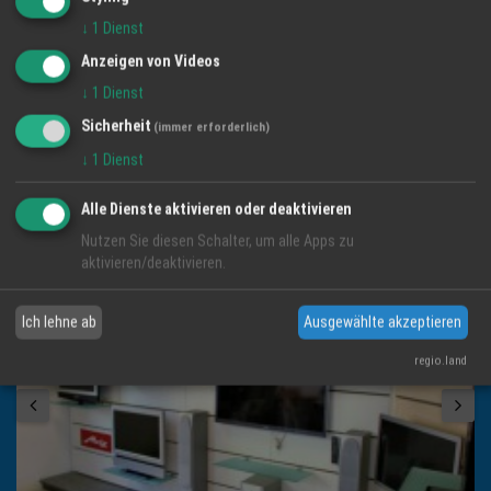
Telefax: 06032 84590
↓
1
Dienst
Anzeigen von Videos
Email:
muenchen@ht24services.de
↓
1
Dienst
Sicherheit
(immer erforderlich)
Impressum
↓
1
Dienst
Alle Dienste aktivieren oder deaktivieren
BILDER DER REGION
Nutzen Sie diesen Schalter, um alle Apps zu
aktivieren/deaktivieren.
Ich lehne ab
Ausgewählte akzeptieren
regio.land