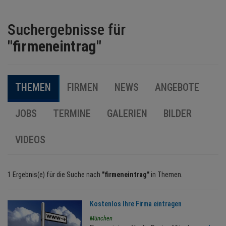
BRANCHEN
Suchergebnisse für
"firmeneintrag"
NEWS
TERMINE
THEMEN
FIRMEN
NEWS
ANGEBOTE
ANGEBOTE
JOBS
TERMINE
GALERIEN
BILDER
JOBS
VIDEOS
MEDIEN
1 Ergebnis(e) für die Suche nach
KONTAKT
"firmeneintrag"
in Themen.
Kostenlos Ihre Firma eintragen
München