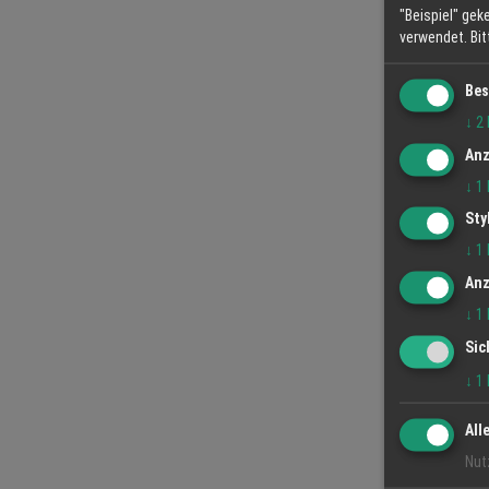
"Beispiel" gek
verwendet.
Bi
Bes
↓
2
Anz
↓
1
Sty
↓
1
Anz
↓
1
Sic
↓
1
All
Nut