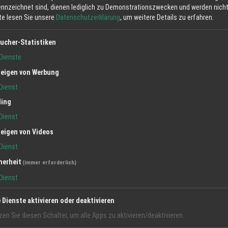
ennzeichnet sind, dienen lediglich zu Demonstrationszwecken und werden nicht 
tte lesen Sie unsere
Datenschutzerklärung
, um weitere Details zu erfahren.
ucher-Statistiken
Dienste
eigen von Werbung
Dienst
ling
Dienst
eigen von Videos
Dienst
herheit
(immer erforderlich)
Dienst
e Dienste aktivieren oder deaktivieren
zen Sie diesen Schalter, um alle Apps zu aktivieren/deaktivieren.