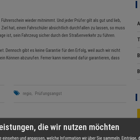
 Führerschein wieder mitnimmt. Und jeder Prüfer gilt als gut und lieb,
A
Ziel hat, einen Fahrschüler absichtlich durchfallen zu lassen, so muss
age ist, sein Fahrzeug sicher durch den Straßenverkehr zu führen.
T
t. Dennoch gibt es keine Garantie für den Erfolg, weil auch wir nicht
B
sein Können abzurufen. Ferner kann niemand dafür garantieren, dass
B
regio
Prüfungsangst
eistungen, die wir nutzen möchten
e einsehen und anpassen, welche Information wir über Sie sammeln. Einträge, d