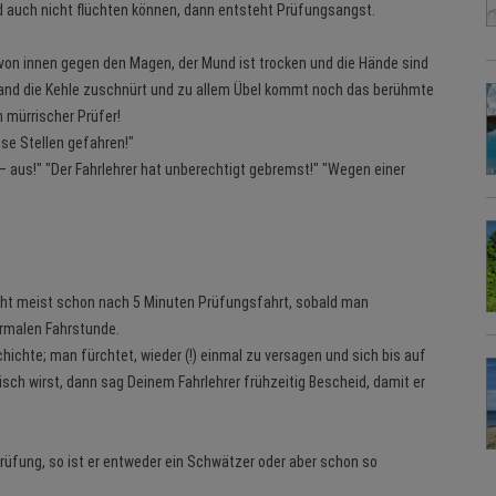
 auch nicht flüchten können, dann entsteht Prüfungsangst.
t von innen gegen den Magen, der Mund ist trocken und die Hände sind
 Hand die Kehle zuschnürt und zu allem Übel kommt noch das berühmte
n mürrischer Prüfer!
iese Stellen gefahren!"
 – aus!" "Der Fahrlehrer hat unberechtigt gebremst!" "Wegen einer
eht meist schon nach 5 Minuten Prüfungsfahrt, sobald man
normalen Fahrstunde.
ichte; man fürchtet, wieder (!) einmal zu versagen und sich bis auf
sch wirst, dann sag Deinem Fahrlehrer frühzeitig Bescheid, damit er
Prüfung, so ist er entweder ein Schwätzer oder aber schon so