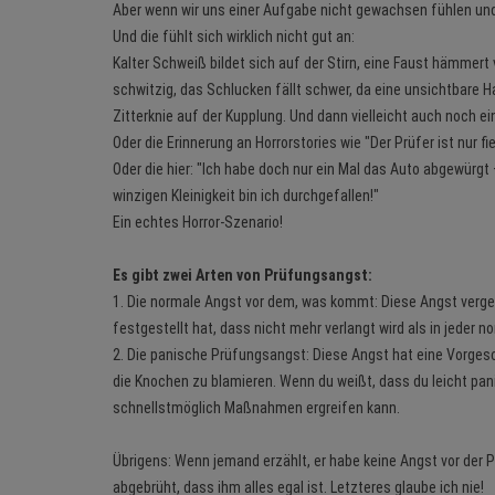
Aber wenn wir uns einer Aufgabe nicht gewachsen fühlen und
Und die fühlt sich wirklich nicht gut an:
Kalter Schweiß bildet sich auf der Stirn, eine Faust hämmer
schwitzig, das Schlucken fällt schwer, da eine unsichtbare
Zitterknie auf der Kupplung. Und dann vielleicht auch noch ei
Oder die Erinnerung an Horrorstories wie "Der Prüfer ist nur f
Oder die hier: "Ich habe doch nur ein Mal das Auto abgewürgt
winzigen Kleinigkeit bin ich durchgefallen!"
Ein echtes Horror-Szenario!
Es gibt zwei Arten von Prüfungsangst:
1. Die normale Angst vor dem, was kommt: Diese Angst verg
festgestellt hat, dass nicht mehr verlangt wird als in jeder 
2. Die panische Prüfungsangst: Diese Angst hat eine Vorgesch
die Knochen zu blamieren. Wenn du weißt, dass du leicht pani
schnellstmöglich Maßnahmen ergreifen kann.
Übrigens: Wenn jemand erzählt, er habe keine Angst vor der 
abgebrüht, dass ihm alles egal ist. Letzteres glaube ich nie!