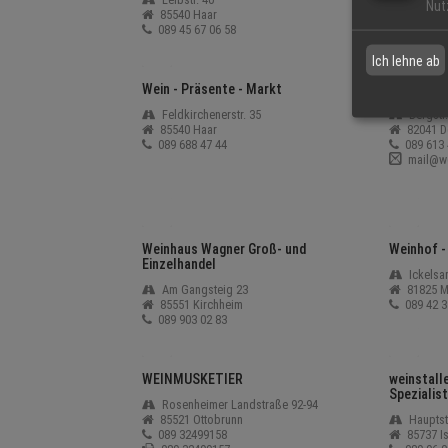
Nut
85540 Haar
85521 O
089 45 67 06 58
089 601 
Ich lehne ab
Wein - Präsente - Markt
Weindepot
Feldkirchenerstr. 35
Bergstr.
85540 Haar
82041 D
089 688 47 44
089 613 
mail@we
Weinhaus Wagner Groß- und
Weinhof -
Einzelhandel
Ickelsam
Am Gangsteig 23
81825 M
85551 Kirchheim
089 42 3
089 903 02 83
WEINMUSKETIER
weinstalle
Spezialist
Rosenheimer Landstraße 92-94
85521 Ottobrunn
Hauptstr
089 32499158
85737 I