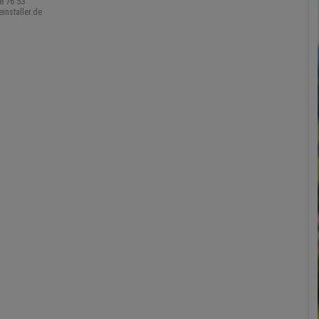
8 76 53
nstaller.de