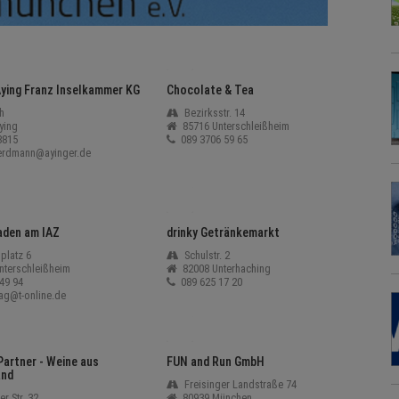
Aying Franz Inselkammer KG
Chocolate & Tea
ch
Bezirksstr. 14
ying
85716 Unterschleißheim
8815
089 3706 59 65
erdmann@ayinger.de
aden am IAZ
drinky Getränkemarkt
platz 6
Schulstr. 2
nterschleißheim
82008 Unterhaching
49 94
089 625 17 20
ag@t-online.de
Partner - Weine aus
FUN and Run GmbH
and
Freisinger Landstraße 74
r Str. 32
80939 München