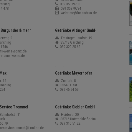
eising
089 35379733
4 478
089 35379734
welcome@funandrun.de
Burgunder & mehr
Getränke Altinger GmbH
gerweg 2
Feisinger Landstr. 19
arching
85748 Garching
11746
089 320 25 62
ns-weine@gmx.de
manns-weine.de
 Max
Getränke Mayerhofer
. 14
Zunftstr. 8
smaning
85540 Haar
224
089 46 94 59
Service Tremmel
Getränke Siebler GmbH
Bahnhofstr. 11
Heidestr. 20
urth
85716 Unterschleißheim
66 79
089 310 51 22
keservicetremmel@t-online.de