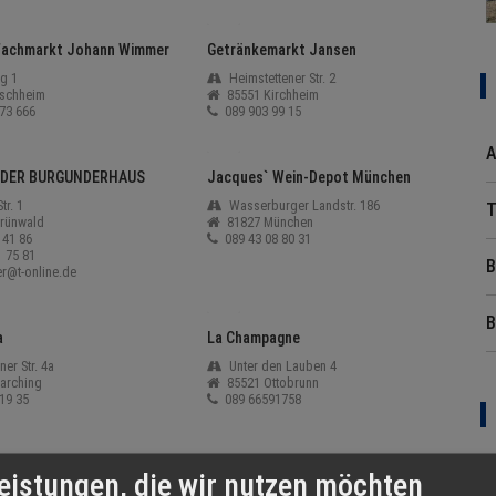
fachmarkt Johann Wimmer
Getränkemarkt Jansen
g 1
Heimstettener Str. 2
schheim
85551 Kirchheim
73 666
089 903 99 15
A
DER BURGUNDERHAUS
Jacques` Wein-Depot München
tr. 1
Wasserburger Landstr. 186
T
rünwald
81827 München
 41 86
089 43 08 80 31
 75 81
B
r@t-online.de
B
a
La Champagne
er Str. 4a
Unter den Lauben 4
arching
85521 Ottobrunn
19 35
089 66591758
eistungen, die wir nutzen möchten