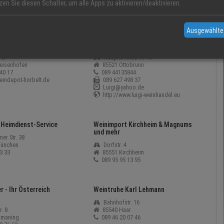
zen Sie diesen Schalter, um alle Apps zu aktivieren/deaktivieren.
ttobrunn
85579 Neubiberg
12 66
089 60 19 09 10
Ausgewählte
 Horbelt
Weinhandel Luigi
 3
Nauplia Allee 14-16
eisenhofen
85521 Ottobrunn
40 17
089 44135844
indepot-horbelt.de
089 627 498 37
Luigi@yahoo.de
http://www.luigi-weinhandel.eu
 Heimdienst-Service
Weinimport Kirchheim & Magnums
und mehr
er Str. 38
ünchen
Dorfstr. 4
3 33
85551 Kirchheim
089 95 95 13 95
r - Ihr Österreich
Weintruhe Karl Lehmann
Bahnhofstr. 16
. 8
85540 Haar
smaning
089 46 20 07 46