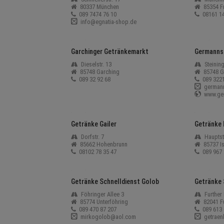
80337 München
85354 Fr
089 7474 76 10
08161 14
info@egnatia-shop.de
Garchinger Getränkemarkt
Germanns 
Dieselstr. 13
Steinin
85748 Garching
85748 G
089 32 92 68
089 322
german
www.ger
Getränke Gailer
Getränke
Dorfstr. 7
Hauptstr
85662 Hohenbrunn
85737 I
08102 78 35 47
089 967 
Getränke Schnelldienst Golob
Getränke 
Föhringer Allee 3
Further 
85774 Unterföhring
82041 F
089 470 87 207
089 613 
mirkogolob@aol.com
getraen