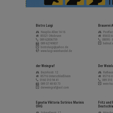
Bistro Luigi
Brauerei 
Nauplia Allee 14-16
Postfa
85521 Ottobrunn
85653 A
089 62836759
08095 - 
089 62749837
helmut.
bistroluigi@yahoo.de
www.luigi-weinhandel.de
der Weingraf
Der Weinl
Bezirksstr. 12
Rathaus
85716 Unterschleißheim
85716 U
0160 310 94 41
089 310 
089 37 48 83 73
wein-ha
derweingraf@aol.com
Egnatia Viktoria Sotirios Marinis
Fritz und 
OHG
Deutschl
Schmellerstr. 17
Münchne