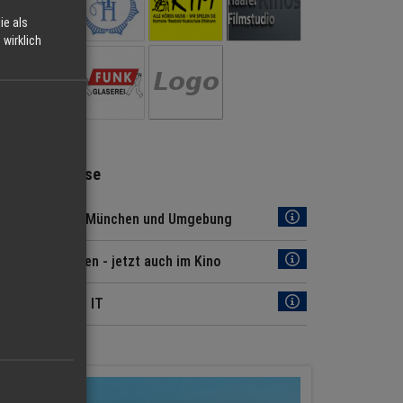
ie als
wirklich
Regio Hinweise
Jobs Region München und Umgebung
Regio München - jetzt auch im Kino
News aus der IT