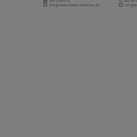
089 32499157
089 96 0
info@winmusketier-ottobrunn.de
info@wei