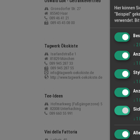
Oswald GbR - Getränkevertrieb
Ottobrunn
Hier können Si
Gronsdorfer Str. 27
Rosenhe
85540 Haar
85521 O
"Beispiel" gek
089 46 41 21
089 609 
verwendet.
Bi
089 45 45 08 00
Bes
↓
2
Tagwerk Ökokiste
TEAWOOLY
Anz
Isarlandstraße 1
Hauptstr
81829 München
85579 N
↓
1
089 945 287 33
089 60 6
089 945 287 55
Sty
info@tagwerk-oekokiste.de
http://www.tagwerk-oekokiste.de
↓
1
Anz
Tee-Ideen
Tee-Stub
↓
1
Hofmarkweg (Fußgängerzone) 5
Glocken
82008 Unterhaching
85551 K
Sic
089 660 55 991
089 94 4
↓
1
Vini della Fattoria
Volkertt´
All
Leibstr. 40
Ottostr.