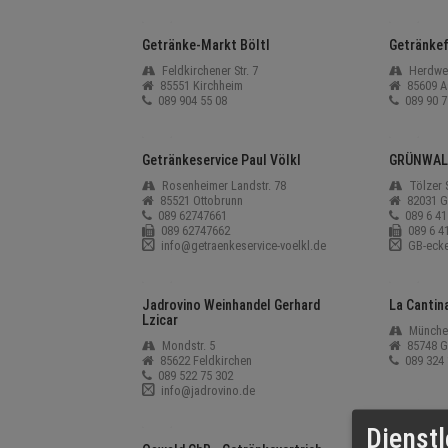
Getränke-Markt Böltl
Getränke
Feldkirchener Str. 7
Herdwe
85551 Kirchheim
85609 A
089 904 55 08
089 90 7
Getränkeservice Paul Völkl
GRÜNWAL
Rosenheimer Landstr. 78
Tölzer S
85521 Ottobrunn
82031 G
089 62747661
089 6 41
089 62747662
089 6 41
info@getraenkeservice-voelkl.de
GB-ecke
Jadrovino Weinhandel Gerhard
La Cantin
Lzicar
München
Mondstr. 5
85748 G
85622 Feldkirchen
089 324 
089 522 75 302
info@jadrovino.de
Dienstl